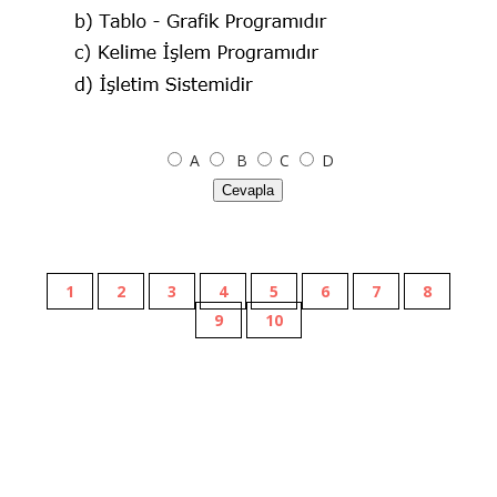
A
B
C
D
Cevapla
1
2
3
4
5
6
7
8
9
10