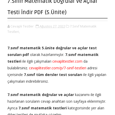
7.Sınıf Matematik Doğrular ve Açılar
Testi İndir PDF (5.Ünite)
Cevaplı Testler
Ağustos 27, 2022
7.Sınıf Matematik
Testleri,
7.sınıf matematik 5.ünite doğrular ve açılar test
soruları pdf
olarak hazırlanmıştır.
7.sınıf matematik
testleri
ile ilgili çalışmaları
cevaplitestler.com
da
bulabilirsiniz.
cevaplitestler.com/p/7-sinif-testleri
adresi
içerisinde
7.sınıf tüm dersler test soruları
ile ilgili yapılan
çalışmaları indirebilirsiniz.
7.sınıf matematik doğrular ve açılar
kazanımı ile ilgili
hazırlanan soruların cevap anahtarı son sayfaya eklenmiştir.
Ayrıca
7.sınıf matematik testleri
kategorisinde yer alan
diğer testleri de mutlaka çözelim.