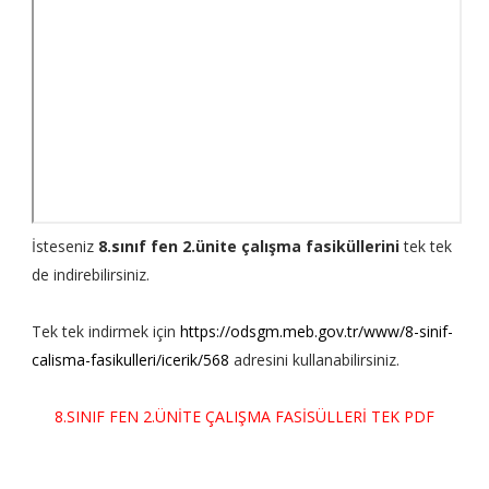
İsteseniz
8.sınıf fen 2.ünite çalışma fasiküllerini
tek tek
de indirebilirsiniz.
Tek tek indirmek için
https://odsgm.meb.gov.tr/www/8-sinif-
calisma-fasikulleri/icerik/568
adresini kullanabilirsiniz.
8.SINIF FEN 2.ÜNİTE ÇALIŞMA FASİSÜLLERİ TEK PDF