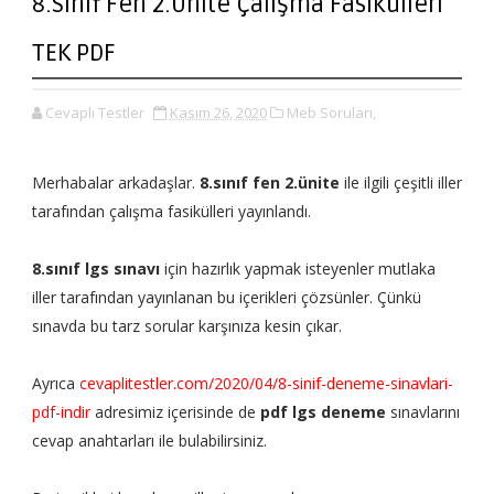
8.Sınıf Fen 2.Ünite Çalışma Fasikülleri
TEK PDF
Cevaplı Testler
Kasım 26, 2020
Meb Soruları,
Merhabalar arkadaşlar.
8.sınıf fen 2.ünite
ile ilgili çeşitli iller
tarafından çalışma fasikülleri yayınlandı.
8.sınıf lgs sınavı
için hazırlık yapmak isteyenler mutlaka
iller tarafından yayınlanan bu içerikleri çözsünler. Çünkü
sınavda bu tarz sorular karşınıza kesin çıkar.
Ayrıca
cevaplitestler.com/2020/04/8-sinif-deneme-sinavlari-
pdf-indir
adresimiz içerisinde de
pdf lgs deneme
sınavlarını
cevap anahtarları ile bulabilirsiniz.