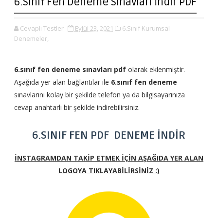
6.Sınıf Fen Deneme Sınavları İndir PDF
Cevaplı Testler
Eylül 23, 2021
6.Sınıf Kurumsal
Denemeler,
6.sınıf fen deneme sınavları pdf
olarak eklenmiştir.
Aşağıda yer alan bağlantılar ile
6.sınıf fen deneme
sınavlarını kolay bir şekilde telefon ya da bilgisayarınıza
cevap anahtarlı bir şekilde indirebilirsiniz.
6.SINIF FEN PDF DENEME İNDİR
İNSTAGRAMDAN TAKİP ETMEK İÇİN AŞAĞIDA YER ALAN
LOGOYA TIKLAYABİLİRSİNİZ :)