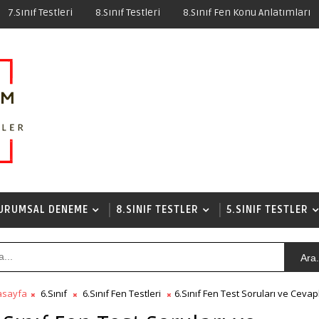
7.Sınıf Testleri
8.Sınıf Testleri
8.Sınıf Fen Konu Anlatımları
URUMSAL DENEME
8.SINIF TESTLER
5.SINIF TESTLER
Ara.
asayfa
6.Sınıf
6.Sınıf Fen Testleri
6.Sınıf Fen Test Soruları ve Cevap