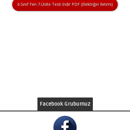
6.Sınıf Fen 7.Ünite Testi İndir PDF (Elektriğin İletimi)
Facebook Grubumuz