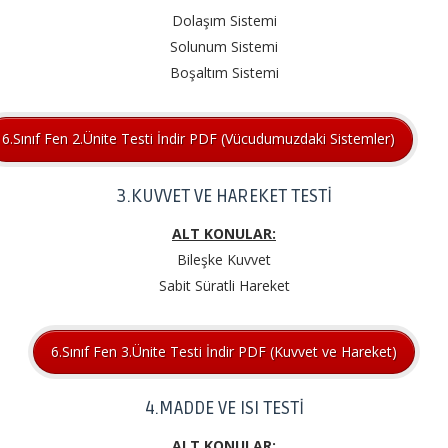
Dolaşım Sistemi
Solunum Sistemi
Boşaltım Sistemi
6.Sınıf Fen 2.Ünite Testi İndir PDF (Vücudumuzdaki Sistemler)
3.KUVVET VE HAREKET TESTİ
ALT KONULAR:
Bileşke Kuvvet
Sabit Süratli Hareket
6.Sınıf Fen 3.Ünite Testi İndir PDF (Kuvvet ve Hareket)
4.MADDE VE ISI TESTİ
ALT KONULAR: