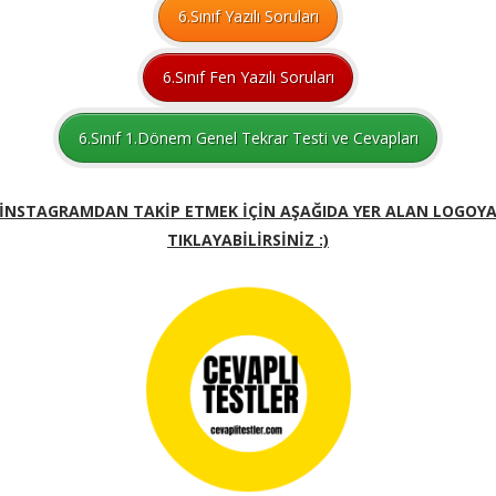
6.Sınıf Yazılı Soruları
6.Sınıf Fen Yazılı Soruları
6.Sınıf 1.Dönem Genel Tekrar Testi ve Cevapları
İNSTAGRAMDAN TAKİP ETMEK İÇİN AŞAĞIDA YER ALAN LOGOY
TIKLAYABİLİRSİNİZ :)