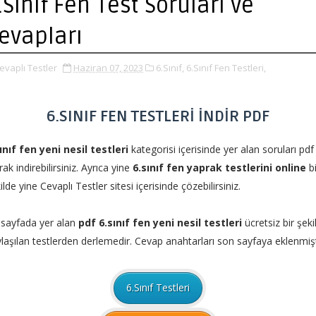
.Sınıf Fen Test Soruları ve
evapları
evaplı Testler
Haziran 07, 2023
6.Sınıf,
6.Sınıf Fen Testleri,
6.SINIF FEN TESTLERİ İNDİR PDF
ınıf fen yeni nesil testleri
kategorisi içerisinde yer alan soruları pdf
rak indirebilirsiniz. Ayrıca yine
6.sınıf fen yaprak testlerini online
bi
ilde yine Cevaplı Testler sitesi içerisinde çözebilirsiniz.
sayfada yer alan
pdf 6.sınıf fen yeni nesil testleri
ücretsiz bir şeki
laşılan testlerden derlemedir. Cevap anahtarları son sayfaya eklenmişt
6.Sınıf Testleri