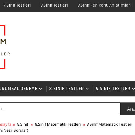
7.Sınıf Testleri
8.Sınıf Testleri
8.Sınıf Fen Konu Anlatımları
URUMSAL DENEME
8.SINIF TESTLER
5.SINIF TESTLER
Ara.
asayfa
8.Sınıf
8.Sınıf Matematik Testleri
8.Sınıf Matematik Testleri
ni Nesil Sorular)