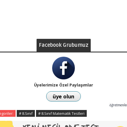
Facebook Grubumuz
Üyelerimize Özel Paylaşımlar
üye olun
öğretmenler
egoriler:
# 8.Sınıf
# 8.Sınıf Matematik Testleri