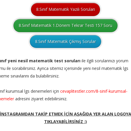
8.Sınıf Matematik Yazılı Soruları
8.Sınıf Matematik 1.Dönem Tekrar Testi 157 Soru
8.Sınıf Matematik Çıkmış Sorular
sınıf yeni nesil matematik test soruları
ile ilgili sorularınızı yorum
mu ile sorabilirsiniz. Ayrıca sitemiz içerisinde yeni nesil matematik lgs
eme sınavlarını da bulabilirsiniz.
ınıf kurumsal lgs denemeleri için
cevaplitestler.com/8-sinif-kurumsal-
nemeler
adresini ziyaret edebilirsiniz.
İNSTAGRAMDAN TAKİP ETMEK İÇİN AŞAĞIDA YER ALAN LOGOY
TIKLAYABİLİRSİNİZ :)