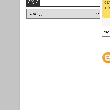
Arşiv
Payl