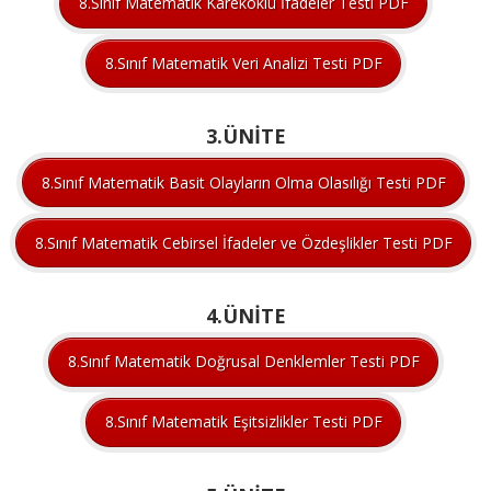
8.Sınıf Matematik Kareköklü İfadeler Testi PDF
8.Sınıf Matematik Veri Analizi Testi PDF
3.ÜNİTE
8.Sınıf Matematik Basit Olayların Olma Olasılığı Testi PDF
8.Sınıf Matematik Cebirsel İfadeler ve Özdeşlikler Testi PDF
4.ÜNİTE
8.Sınıf Matematik Doğrusal Denklemler Testi PDF
8.Sınıf Matematik Eşitsizlikler Testi PDF