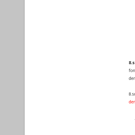
8.
for
den
8.s
de