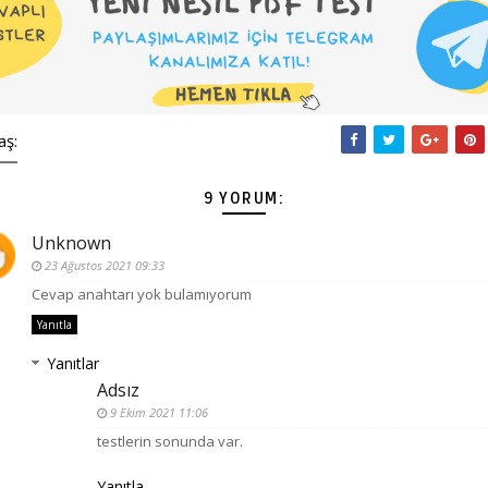
aş:
9 YORUM:
Unknown
23 Ağustos 2021 09:33
Cevap anahtarı yok bulamıyorum
Yanıtla
Yanıtlar
Adsız
9 Ekim 2021 11:06
testlerin sonunda var.
Yanıtla