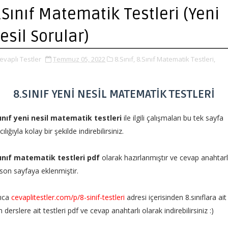
.Sınıf Matematik Testleri (Yeni
esil Sorular)
evaplı Testler
Temmuz 05, 2022
8.Sınıf,
8.Sınıf Matematik Testleri,
8.SINIF YENİ NESİL MATEMATİK TESTLERİ
sınıf yeni nesil matematik testleri
ile ilgili çalışmaları bu tek sayfa
cılığıyla kolay bir şekilde indirebilirsiniz.
sınıf matematik testleri pdf
olarak hazırlanmıştır ve cevap anahtarl
son sayfaya eklenmiştir.
rıca
cevaplitestler.com/p/8-sinif-testleri
adresi içerisinden 8.sınıflara ait
 derslere ait testleri pdf ve cevap anahtarlı olarak indirebilirsiniz :)