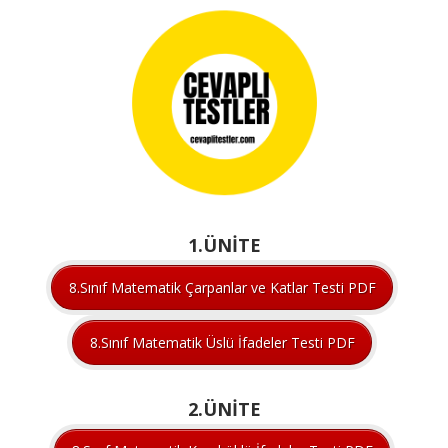
1.ÜNİTE
8.Sınıf Matematik Çarpanlar ve Katlar Testi PDF
8.Sınıf Matematik Üslü İfadeler Testi PDF
2.ÜNİTE