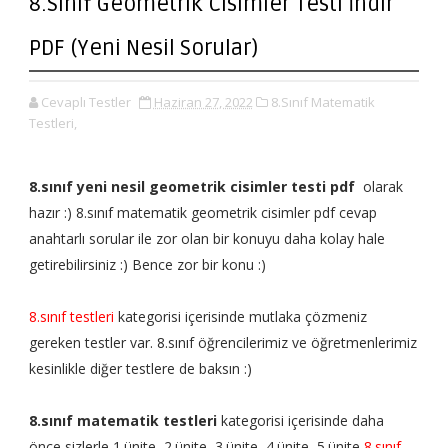
8.Sınıf Geometrik Cisimler Testi İndir
PDF (Yeni Nesil Sorular)
Cevaplı Testler
Haziran 27, 2022
8.Sınıf Matematik
Testleri,
8.sınıf yeni nesil geometrik cisimler testi pdf
olarak
hazır :) 8.sınıf matematik geometrik cisimler pdf cevap
anahtarlı sorular ile zor olan bir konuyu daha kolay hale
getirebilirsiniz :) Bence zor bir konu :)
8.sınıf testleri
kategorisi içerisinde mutlaka çözmeniz
gereken testler var. 8.sınıf öğrencilerimiz ve öğretmenlerimiz
kesinlikle diğer testlere de baksın :)
8.sınıf matematik testleri
kategorisi içerisinde daha
önce sizlerle 1.ünite, 2.ünite, 3.ünite, 4.ünite, 5.ünite
8.sınıf