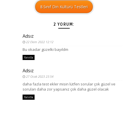
8.Sınıf Din Kültürü Testleri
2 YORUM:
Adsız
22 Ekim 2022 12:12
Bu okadar güzelki bayıldm
Yanıtla
Adsız
27 Ocak 2023 23:54
daha fazla test ekler misin lütfen sorular çok güzel ve
soruları daha zor yapsanız çok daha güzel olacak
Yanıtla