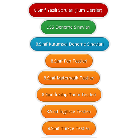
8.Sınıf Yazılı Soruları (Tüm Dersler)
LGS Deneme Sınavları
8.Sınıf Kurumsal Deneme Sınavları
8.Sınıf Fen Testleri
8.Sınıf Matematik Testleri
8.Sınıf İnkılap Tarihi Testleri
8.Sınıf İngilizce Testleri
8.Sınıf Türkçe Testleri