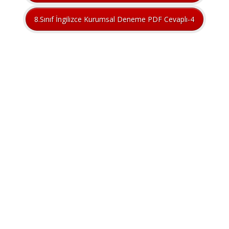
8.Sınıf İngilizce Kurumsal Deneme PDF Cevaplı-4