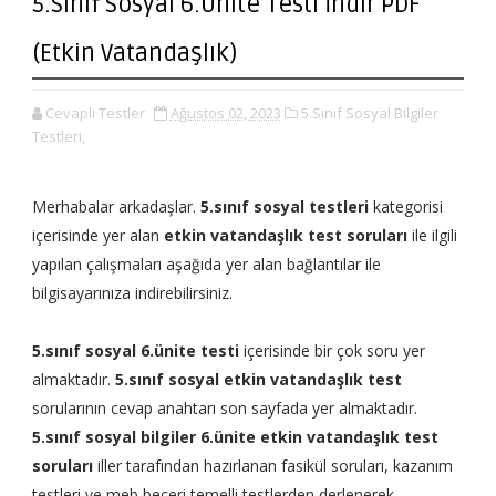
5.Sınıf Sosyal 6.Ünite Testi İndir PDF
(Etkin Vatandaşlık)
Cevaplı Testler
Ağustos 02, 2023
5.Sınıf Sosyal Bilgiler
Testleri,
Merhabalar arkadaşlar.
5.sınıf sosyal testleri
kategorisi
içerisinde yer alan
etkin vatandaşlık test soruları
ile ilgili
yapılan çalışmaları aşağıda yer alan bağlantılar ile
bilgisayarınıza indirebilirsiniz.
5.sınıf sosyal 6.ünite testi
içerisinde bir çok soru yer
almaktadır.
5.sınıf sosyal etkin vatandaşlık test
sorularının cevap anahtarı son sayfada yer almaktadır.
5.sınıf sosyal bilgiler 6.ünite etkin vatandaşlık test
soruları
iller tarafından hazırlanan fasikül soruları, kazanım
testleri ve meb beceri temelli testlerden derlenerek