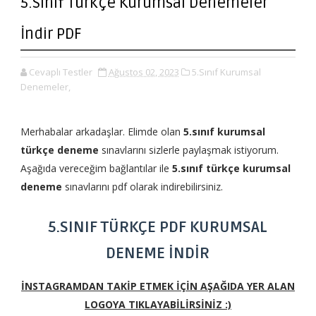
5.Sınıf Türkçe Kurumsal Denemeler
İndir PDF
Cevaplı Testler
Ağustos 02, 2023
5.Sınıf Kurumsal
Denemeler,
Merhabalar arkadaşlar. Elimde olan
5.sınıf kurumsal
türkçe deneme
sınavlarını sizlerle paylaşmak istiyorum.
Aşağıda vereceğim bağlantılar ile
5.sınıf türkçe kurumsal
deneme
sınavlarını pdf olarak indirebilirsiniz.
5.SINIF TÜRKÇE PDF KURUMSAL
DENEME İNDİR
İNSTAGRAMDAN TAKİP ETMEK İÇİN AŞAĞIDA YER ALAN
LOGOYA TIKLAYABİLİRSİNİZ :)