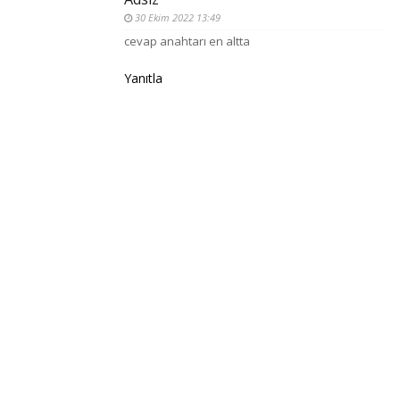
30 Ekim 2022 13:49
cevap anahtarı en altta
Yanıtla