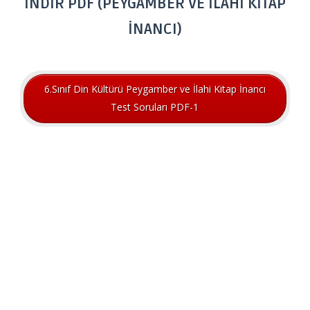
İNDİR PDF (PEYGAMBER VE İLAHİ KİTAP
İNANCI)
6.Sınıf Din Kültürü Peygamber ve İlahi Kitap İnancı
Test Soruları PDF-1