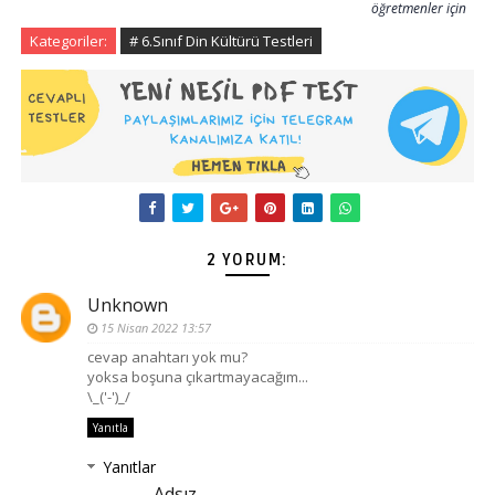
öğretmenler için
Kategoriler:
# 6.Sınıf Din Kültürü Testleri
2 YORUM:
Unknown
15 Nisan 2022 13:57
cevap anahtarı yok mu?
yoksa boşuna çıkartmayacağım...
\_('-')_/
Yanıtla
Yanıtlar
Adsız