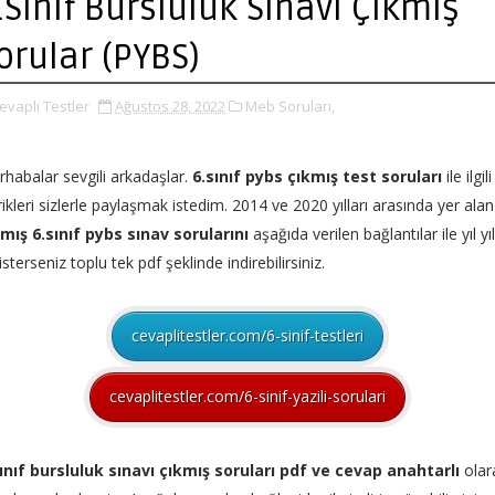
.Sınıf Bursluluk Sınavı Çıkmış
orular (PYBS)
evaplı Testler
Ağustos 28, 2022
Meb Soruları,
habalar sevgili arkadaşlar.
6.sınıf pybs çıkmış test soruları
ile ilgili
rikleri sizlerle paylaşmak istedim. 2014 ve 2020 yılları arasında yer alan
mış 6.sınıf pybs sınav sorularını
aşağıda verilen bağlantılar ile yıl yı
isterseniz toplu tek pdf şeklinde indirebilirsiniz.
cevaplitestler.com/6-sinif-testleri
cevaplitestler.com/6-sinif-yazili-sorulari
ınıf bursluluk sınavı çıkmış soruları pdf ve cevap anahtarlı
olar