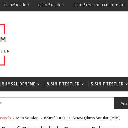
7.Sınıf Testleri
8.Sınıf Testleri
8.Sınıf Fen Konu Anlatımları
URUMSAL DENEME
8.SINIF TESTLER
5.SINIF TESTLER
Ara.
asayfa
Meb Soruları
6.Sınıf Bursluluk Sınavı Çıkmış Sorular (PYBS)