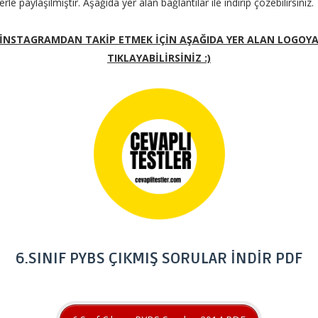
lerle paylaşılmıştır. Aşağıda yer alan bağlantılar ile indirip çözebilirsiniz.
İNSTAGRAMDAN TAKİP ETMEK İÇİN AŞAĞIDA YER ALAN LOGOY
TIKLAYABİLİRSİNİZ :)
6.SINIF PYBS ÇIKMIŞ SORULAR İNDİR PDF