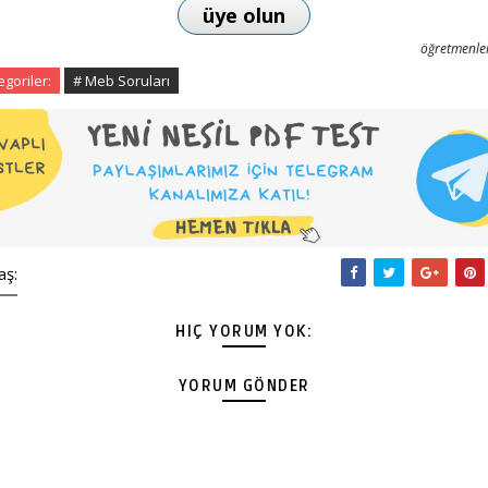
üye olun
öğretmenler
egoriler:
# Meb Soruları
aş:
HIÇ YORUM YOK:
YORUM GÖNDER