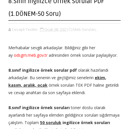
8.Sınıf İngilizce Örnek Sorular PDF
(1.DÖNEM-50 Soru)
Cevaplı Testler
Ocak 08, 2021
Meb Soruları,
Merhabalar sevgili arkadaşlar. Bildiğiniz gibi her
ay
odsgm.meb.gov.tr
adresinden örnek sorular paylaşılıyor.
8.sınıf ingilizce örnek sorular pdf
olarak hazırlandı
arkadaşlar. Bu senenin ve geçtiğimiz senelerin
ekim,
kasım, aralık, ocak
örnek soruları TEK PDF haline getirildi
ve cevap anahtarı da son sayfaya eklendi.
8.sınıf ingilizce örnek soruları
toner dostu olarak
ayarlandı her sayfaya elimden geldiğince soruları sığdırmaya
çalıştım. Toplam
50
soruluk
ingilizce örnek soruları