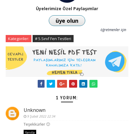
Üyelerimize Özel Paylaşımlar
üye olun
öğretmenler için
Kategoriler:
# 5.Sınıf Fen Testleri
1 YORUM:
Unknown
9 Şubat 2022 22:34
Teşekkürler 🙂
Yanıtla