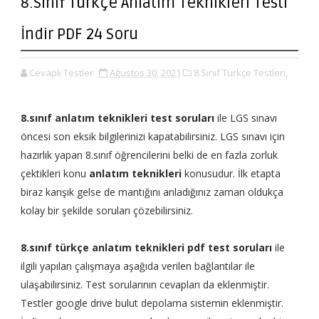
8.Sınıf Türkçe Anlatım Teknikleri Testi
İndir PDF 24 Soru
Cevaplı Testler
Ağustos 30, 2021
8.Sınıf Türkçe Testleri,
8.sınıf anlatım teknikleri test soruları
ile LGS sınavı
öncesi son eksik bilgilerinizi kapatabilirsiniz. LGS sınavı için
hazırlık yapan 8.sınıf öğrencilerini belki de en fazla zorluk
çektikleri konu
anlatım teknikleri
konusudur. İlk etapta
biraz karışık gelse de mantığını anladığınız zaman oldukça
kolay bir şekilde soruları çözebilirsiniz.
8.sınıf türkçe anlatım teknikleri pdf test soruları
ile
ilgili yapılan çalışmaya aşağıda verilen bağlantılar ile
ulaşabilirsiniz. Test sorularının cevapları da eklenmiştir.
Testler google drive bulut depolama sistemin eklenmiştir.