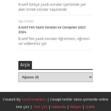
8.sınıf türkçe yazılı soruları içerisinde yer
alan örnek sorular sayesinde
Sep 16 2023
8.Sınıf Fen Yazılı Soruları ve Cevapları 2023
2024
8.sınıf fen yazılı soruları öğretmen, öğrenci
ve velilerimiz için
Arşiv
Created By
SoraTemplates
| Cevaplı testler sitesi içerisinde online
test çöz |
Test Çöz
|
Hakkında
|
İletişim
|
Gizlilik