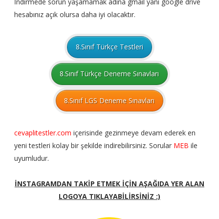
İndirmede sorun yaşamamak adına gmail yani google drive
hesabınız açık olursa daha iyi olacaktır.
8.Sınıf Türkçe Testleri
8.Sınıf Türkçe Deneme Sınavları
8.Sınıf LGS Deneme Sınavları
cevaplitestler.com
içerisinde gezinmeye devam ederek en
yeni testleri kolay bir şekilde indirebilirsiniz. Sorular
MEB
ile
uyumludur.
İNSTAGRAMDAN TAKİP ETMEK İÇİN AŞAĞIDA YER ALAN
LOGOYA TIKLAYABİLİRSİNİZ :)