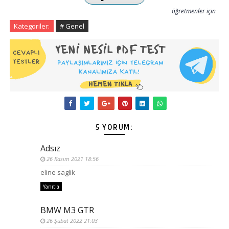
öğretmenler için
Kategoriler:
# Genel
5 YORUM:
Adsız
26 Kasım 2021 18:56
eline saglik
Yanıtla
BMW M3 GTR
26 Şubat 2022 21:03