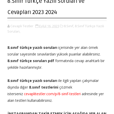
8.Sınıf Türkçe Yazılı Soruları ve
Cevapları 2023 2024
Cevaplı Testler
Eylül 16, 2023
8.Sınıf,
8.Sınıf Türkçe Yazılı
Soruları,
8.sınıf türkçe yazılı soruları
içerisinde yer alan örnek
sorular sayesinde sınavlardan yüksek puanlar alabilirsiniz.
8.sınıf türkçe soruları pdf
formatında cevap anahtarlı bir
şekilde hazırlanmıştır.
8.sınıf türkçe yazılı soruları
ile ilgili yapılan çalışmalar
dışında diğer
8.sınıf testlerini
çözmek
isterseniz
cevaplitestler.com/p/8-sinif-testleri
adresinde yer
alan testleri kullanabilirsiniz.
İNSTAGRAMDAN TAKİP ETMEK İÇİN AŞAĞIDA YER ALAN