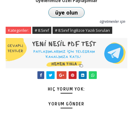
Üyelerimize Özel Paylaşımlar
üye olun
öğretmenler için
Kategoriler:
# 8.Sınıf
# 8.Sınıf İngilizce Yazılı Soruları
HIÇ YORUM YOK:
YORUM GÖNDER