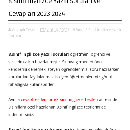
8.Sınıf İngilizce Yazılı Soruları ve
Cevapları 2023 2024
Cevaplı Testler
Eylül 16, 2023
8.Sınıf,
8.Sınıf İngilizce Yazılı
Soruları,
8.sınıf ingilizce yazılı soruları
öğretmen, öğrenci ve
velilerimiz için hazırlanmıştır. Sınava girmeden önce
kendilerini denemek isteyen öğrencilerimiz, soru hazırlarken
sorulardan faydalanmak isteyen öğretmenlerimiz gönül
rahatlığıyla kullanabilirler.
Ayrıca
cevaplitestler.com/8-sinif-ingilizce-testleri
adresinde
8.sınıflara özel hazırlanan 8.sınıf ingilizce testlerini de
indirebilirsiniz.
8.sınıf İngilizce yazılı soruları
içerisinde genelde doğru