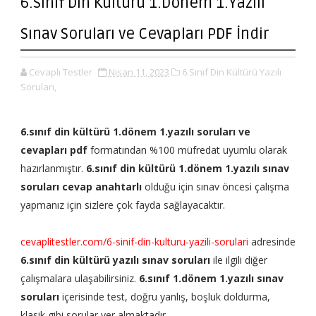
6.Sınıf Din Kültürü 1.Dönem 1.Yazılı
Sınav Soruları ve Cevapları PDF İndir
Cevaplı Testler
Nisan 11, 2023
6.Sınıf Din Kültürü Yazılı
Soruları,
6.sınıf din kültürü 1.dönem 1.yazılı soruları ve
cevapları pdf
formatından %100 müfredat uyumlu olarak
hazırlanmıştır.
6.sınıf din kültürü 1.dönem 1.yazılı sınav
soruları cevap anahtarlı
olduğu için sınav öncesi çalışma
yapmanız için sizlere çok fayda sağlayacaktır.
cevaplitestler.com/6-sinif-din-kulturu-yazili-sorulari
adresinde
6.sınıf din kültürü yazılı sınav soruları
ile ilgili diğer
çalışmalara ulaşabilirsiniz.
6.sınıf 1.dönem 1.yazılı sınav
soruları
içerisinde test, doğru yanlış, boşluk doldurma,
klasik gibi sorular yer almaktadır.