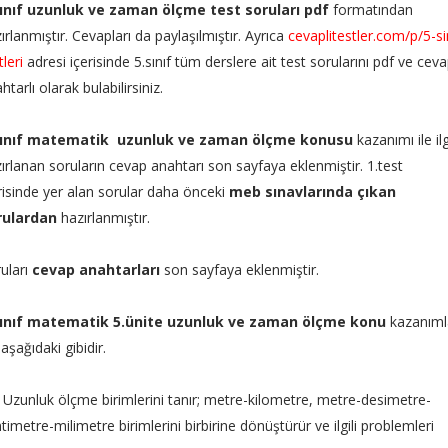
sınıf uzunluk ve zaman ölçme test soruları pdf
formatından
ırlanmıştır. Cevapları da paylaşılmıştır. Ayrıca
cevaplitestler.com/p/5-si
tleri
adresi içerisinde 5.sınıf tüm derslere ait test sorularını pdf ve cev
htarlı olarak bulabilirsiniz.
sınıf matematik
uzunluk ve zaman ölçme
konusu
kazanımı ile ilg
ırlanan soruların cevap anahtarı son sayfaya eklenmiştir. 1.test
risinde yer alan sorular daha önceki
meb sınavlarında çıkan
rulardan
hazırlanmıştır.
uları
cevap anahtarları
son sayfaya eklenmiştir.
sınıf matematik 5.ünite
uzunluk ve zaman ölçme
konu
kazanıml
 aşağıdaki gibidir.
. Uzunluk ölçme birimlerini tanır; metre-kilometre, metre-desimetre-
timetre-milimetre birimlerini birbirine dönüştürür ve ilgili problemleri