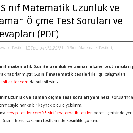
.Sınıf Matematik Uzunluk ve
aman Ölçme Test Soruları ve
evapları (PDF)
evaplı Testler
Temmuz 24, 2023
5.Sınıf Matematik Testleri,
sınıf matematik 5.ünite uzunluk ve zaman ölçme test soruları 
rak hazırlanmıştır.
5.sınıf matematik testleri
ile ilgili çalışmaları
aplitestler.com
da bulabilirsiniz.
sınıf uzunluk ve zaman ölçme test soruları yeni nesil
sorularınd
enmesiyle harika bir kaynak oldu diyebilirim.
rıca
cevaplitestler.com//5-sinif-matematik-testleri
adresi içerisinde yer
n 5.sınıf konu kazanım testlerini de kesinlikle çözünüz.