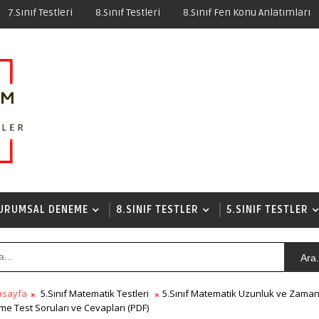
7.Sınıf Testleri
8.Sınıf Testleri
8.Sınıf Fen Konu Anlatımları
URUMSAL DENEME
8.SINIF TESTLER
5.SINIF TESTLER
Ara.
asayfa
5.Sınıf Matematik Testleri
5.Sınıf Matematik Uzunluk ve Zama
me Test Soruları ve Cevapları (PDF)