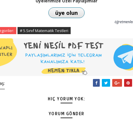
Üyelerimize Özel Paylaşımlar
üye olun
öğretmenler
egoriler:
# 5.Sınıf Matematik Testleri
aş:
HIÇ YORUM YOK:
YORUM GÖNDER