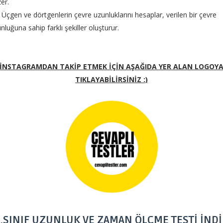
zer.
. Üçgen ve dörtgenlerin çevre uzunluklarını hesaplar, verilen bir çevre
nluğuna sahip farklı şekiller oluşturur.
İNSTAGRAMDAN TAKİP ETMEK İÇİN AŞAĞIDA YER ALAN LOGOY
TIKLAYABİLİRSİNİZ :)
.SINIF UZUNLUK VE ZAMAN ÖLÇME TESTİ İND