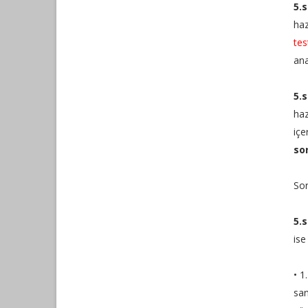
5.
haz
tes
ana
5.
haz
içe
so
Sor
5.
ise
• 1
san