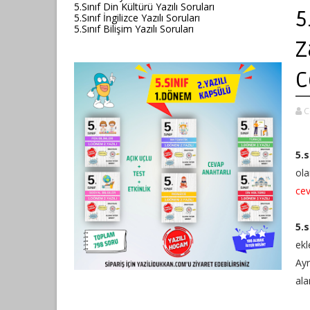
5.Sınıf Din Kültürü Yazılı Soruları
5
5.Sınıf İngilizce Yazılı Soruları
5.Sınıf Bilişim Yazılı Soruları
Z
C
C
5.
ola
cev
5.
ekl
Ay
ala