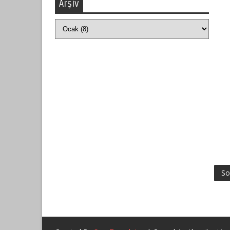
Arşiv
So