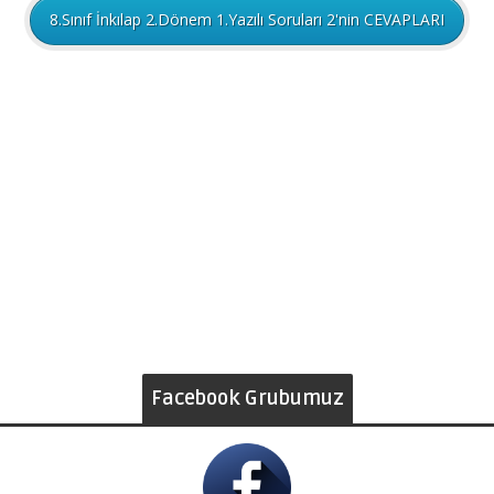
8.Sınıf İnkılap 2.Dönem 1.Yazılı Soruları 2'nin CEVAPLARI
Facebook Grubumuz