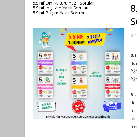
5.Sınıf Din Kültürü Yazılı Soruları
8
5.Sınıf İngilizce Yazılı Soruları
5.Sınıf Bilişim Yazılı Soruları
S
C
8.s
haz
öğr
öğr
8.s
dol
tes
ol
for