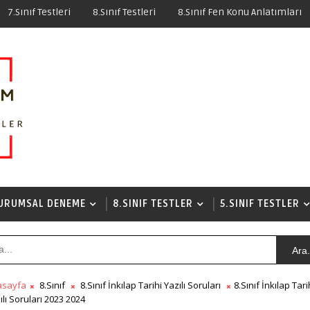
7.Sınıf Testleri
8.Sınıf Testleri
8.Sınıf Fen Konu Anlatımları
URUMSAL DENEME
8.SINIF TESTLER
5.SINIF TESTLER
Ara.
asayfa
8.Sınıf
8.Sınıf İnkılap Tarihi Yazılı Soruları
8.Sınıf İnkılap Tari
ılı Soruları 2023 2024