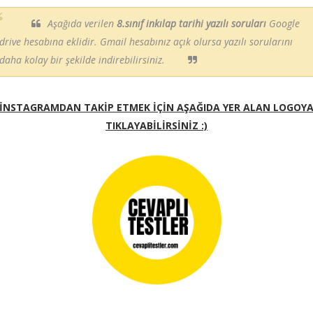
Aşağıda verilen
8.sınıf inkılap tarihi yazılı soruları
Google
drive hesabına eklidir. Gmail hesabınız açık olursa yazılı sorularını
daha kolay bir şekilde indirebilirsiniz.
İNSTAGRAMDAN TAKİP ETMEK İÇİN AŞAĞIDA YER ALAN LOGOY
TIKLAYABİLİRSİNİZ :)