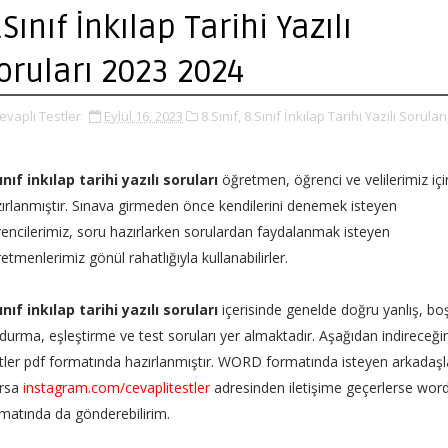
.Sınıf İnkılap Tarihi Yazılı
oruları 2023 2024
evaplı Testler
Eylül 16, 2023
8.Sınıf,
8.Sınıf İnkılap Tarihi Yazılı Soruları
ınıf inkılap tarihi yazılı soruları
öğretmen, öğrenci ve velilerimiz içi
ırlanmıştır. Sınava girmeden önce kendilerini denemek isteyen
encilerimiz, soru hazırlarken sorulardan faydalanmak isteyen
etmenlerimiz gönül rahatlığıyla kullanabilirler.
ınıf inkılap tarihi yazılı soruları
içerisinde genelde doğru yanlış, bo
durma, eşleştirme ve test soruları yer almaktadır. Aşağıdan indireceği
tler pdf formatında hazırlanmıştır. WORD formatında isteyen arkadaşl
ursa
instagram.com/cevaplitestler
adresinden iletişime geçerlerse wor
matında da gönderebilirim.