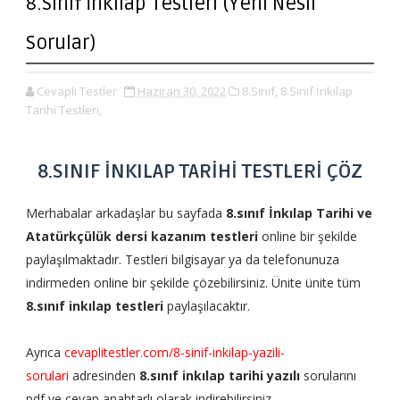
8.Sınıf İnkılap Testleri (Yeni Nesil
Sorular)
Cevaplı Testler
Haziran 30, 2022
8.Sınıf,
8.Sınıf İnkılap
Tarihi Testleri,
8.SINIF İNKILAP TARİHİ TESTLERİ ÇÖZ
Merhabalar arkadaşlar bu sayfada
8.sınıf İnkılap Tarihi ve
Atatürkçülük dersi kazanım testleri
online bir şekilde
paylaşılmaktadır. Testleri bilgisayar ya da telefonunuza
indirmeden online bir şekilde çözebilirsiniz. Ünite ünite tüm
8.sınıf inkılap testleri
paylaşılacaktır.
Ayrıca
cevaplitestler.com/8-sinif-inkilap-yazili-
sorulari
adresinden
8.sınıf inkılap tarihi yazılı
sorularını
pdf ve cevap anahtarlı olarak indirebilirsiniz.