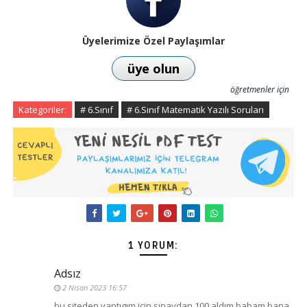
Üyelerimize Özel Paylaşımlar
üye olun
öğretmenler için
Kategoriler:
# 6.Sınıf
# 6.Sınıf Matematik Yazılı Soruları
1 YORUM:
Adsız
2 Nisan 2023 16:57
bu siteden yaptıgım için sınavdan 100 aldım babam bana